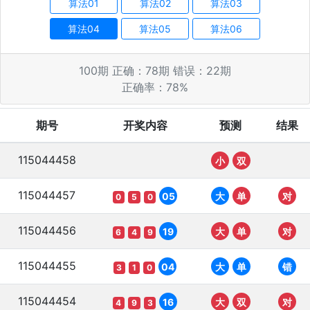
算法01
算法02
算法03
算法04
算法05
算法06
100
期 正确：
78
期 错误：
22
期
正确率：
78
%
期号
开奖内容
预测
结果
115044458
小
双
115044457
05
大
单
对
0
5
0
115044456
19
大
单
对
6
4
9
115044455
04
大
单
错
3
1
0
115044454
16
大
双
对
4
9
3