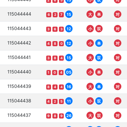
2
6
5
115044444
15
大
单
对
6
2
7
115044443
12
小
双
对
3
6
3
115044442
12
小
单
对
4
8
0
115044441
15
大
双
对
3
8
4
115044440
05
小
单
对
1
0
4
115044439
16
大
单
对
8
4
4
115044438
11
小
双
对
4
2
5
115044437
26
大
双
对
9
8
9