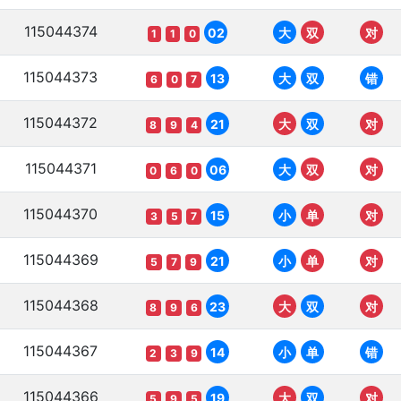
115044374
02
大
双
对
1
1
0
115044373
13
大
双
错
6
0
7
115044372
21
大
双
对
8
9
4
115044371
06
大
双
对
0
6
0
115044370
15
小
单
对
3
5
7
115044369
21
小
单
对
5
7
9
115044368
23
大
双
对
8
9
6
115044367
14
小
单
错
2
3
9
115044366
19
大
双
对
5
9
5