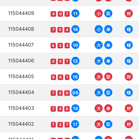
115044409
11
小
双
对
4
0
7
115044408
16
小
单
错
7
5
4
115044407
10
大
单
错
4
3
3
115044406
12
大
单
错
0
5
7
115044405
16
大
双
对
9
6
1
115044404
09
大
双
错
7
2
0
115044403
19
大
单
对
7
4
8
115044402
17
大
双
对
7
3
7