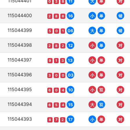
115044401
11
大
单
对
0
3
8
115044400
16
小
单
错
2
8
6
115044399
06
大
单
错
5
0
1
115044398
12
小
单
对
2
8
2
115044397
13
小
单
对
9
1
3
115044396
03
小
单
对
3
0
0
115044395
10
小
双
对
6
0
4
115044394
15
大
双
对
6
5
4
115044393
17
小
单
对
8
7
2