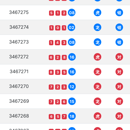
3467275
08
虎
错
5
1
2
3467274
02
龙
错
1
0
1
3467273
08
龙
错
1
4
3
3467272
16
虎
对
6
2
8
3467271
16
龙
对
8
3
5
3467270
12
龙
对
7
2
3
3467269
15
龙
对
7
2
6
3467268
18
虎
对
6
5
7