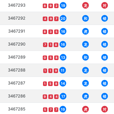
3467293
19
龙
对
8
9
2
3467292
20
和
错
4
9
7
3467291
16
虎
错
8
3
5
3467290
16
龙
错
7
1
8
3467289
13
和
错
0
5
8
3467288
11
龙
错
1
1
9
3467287
14
龙
错
1
5
8
3467286
17
虎
错
9
4
4
3467285
19
虎
对
5
7
7