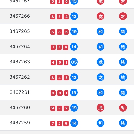
3467267
13
虎
对
5
2
6
3467266
12
虎
对
3
5
4
3467265
19
和
错
5
8
6
3467264
14
和
错
7
1
6
3467263
05
虎
错
4
0
1
3467262
12
龙
错
3
4
5
3467261
19
和
错
9
9
1
3467260
19
龙
对
9
8
2
3467259
14
和
错
7
2
5