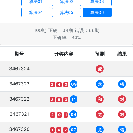
算法01
算法02
算法03
算法04
算法05
算法06
100
期 正确：
34
期 错误：
66
期
正确率：
34
%
期号
开奖内容
预测
结果
3467324
虎
3467323
09
龙
错
2
4
3
3467322
11
和
对
3
5
3
3467321
04
龙
对
3
0
1
3467320
07
龙
错
1
4
2