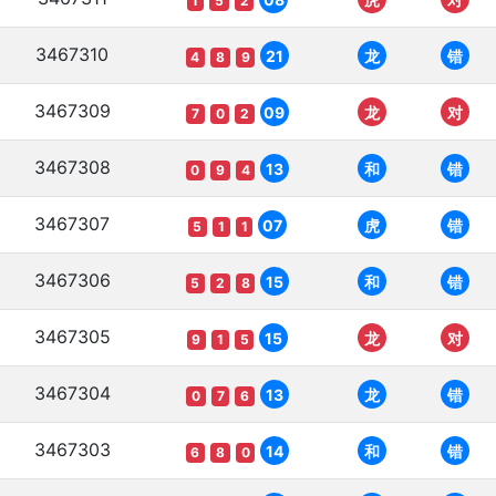
1
5
2
3467310
21
龙
错
4
8
9
3467309
09
龙
对
7
0
2
3467308
13
和
错
0
9
4
3467307
07
虎
错
5
1
1
3467306
15
和
错
5
2
8
3467305
15
龙
对
9
1
5
3467304
13
龙
错
0
7
6
3467303
14
和
错
6
8
0