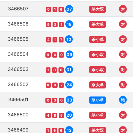
3466507
杀大双
07
对
0
1
6
3466506
杀大单
18
对
9
8
1
3466505
杀小单
12
对
4
1
7
3466504
杀小双
09
对
9
0
0
3466503
杀小双
01
对
1
0
0
3466502
杀大单
24
对
8
9
7
3466501
杀小单
03
错
0
3
0
3466500
杀小单
20
对
4
8
8
3466499
杀大双
13
对
1
6
6