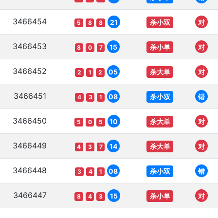
3466454
杀小双
21
对
5
8
8
3466453
杀小单
15
对
8
0
7
3466452
杀大单
05
对
2
1
2
3466451
杀小双
08
错
4
3
1
3466450
杀大单
10
对
5
0
5
3466449
杀大单
14
对
4
3
7
3466448
杀小双
08
错
3
4
1
3466447
杀小单
15
对
8
4
3