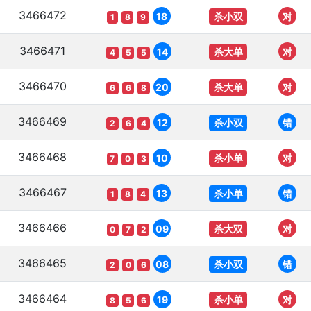
3466472
杀小双
18
对
1
8
9
3466471
杀大单
14
对
4
5
5
3466470
杀大单
20
对
6
6
8
3466469
杀小双
12
错
2
6
4
3466468
杀小单
10
对
7
0
3
3466467
杀小单
13
错
1
8
4
3466466
杀大双
09
对
0
7
2
3466465
杀小双
08
错
2
0
6
3466464
杀小单
19
对
8
5
6