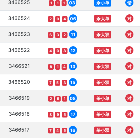
3466525
杀小单
03
错
1
1
1
3466524
杀大单
06
对
2
0
4
3466523
杀大双
11
对
6
3
2
3466522
杀小单
12
对
4
0
8
3466521
杀大双
13
对
8
1
4
3466520
杀小双
15
对
7
5
3
3466519
杀小单
08
对
2
5
1
3466518
杀小单
17
对
3
9
5
3466517
杀小双
16
对
7
4
5